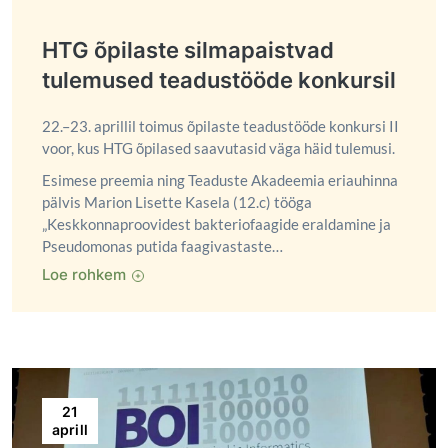
HTG õpilaste silmapaistvad
tulemused teadustööde konkursil
22.–23. aprillil toimus õpilaste teadustööde konkursi II
voor, kus HTG õpilased saavutasid väga häid tulemusi.
Esimese preemia ning Teaduste Akadeemia eriauhinna
pälvis Marion Lisette Kasela (12.c) tööga
„Keskkonnaproovidest bakteriofaagide eraldamine ja
Pseudomonas putida faagivastaste…
Loe rohkem
21
aprill