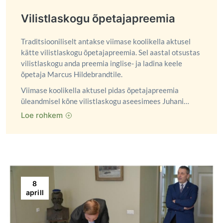
Vilistlaskogu õpetajapreemia
Traditsiooniliselt antakse viimase koolikella aktusel
kätte vilistlaskogu õpetajapreemia. Sel aastal otsustas
vilistlaskogu anda preemia inglise- ja ladina keele
õpetaja Marcus Hildebrandtile.
Viimase koolikella aktusel pidas õpetajapreemia
üleandmisel kõne vilistlaskogu aseesimees Juhani…
Loe rohkem
8
aprill