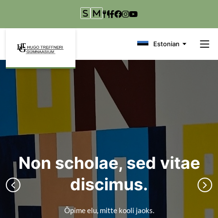
Liigu edasi põhisisu juurde
Estonian
Non scholae, sed vitae
discimus.
Õpime elu, mitte kooli jaoks.