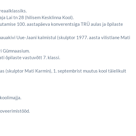
reaalklassiks.
ja Lai tn 28 (hilisem Kesklinna Kool).
sutamise 100. aastapäeva konverentsiga TRÜ aulas ja õpilaste
 hauakivi Uue-Jaani kalmistul (skulptor 1977. aasta vilistlane Mati
neri Gümnaasium.
ti õpilaste vastuvõtt 7. klassi.
s (skulptor Mati Karmin), 1. septembrist muutus kool täielikult
koolimajja.
noveerimistööd.