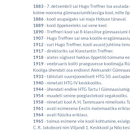
1883
- 7. detsembril sai Hugo Treffner loa asutada
kolme noorema gümnaasiumiklassiga kool, mille õpp
1886
- kooli asupaigaks sai maja Hobuse tänaval.
1889
- kooli õppekeeleks sai vene keel.
1890
- Treffneri kool sai 8-klassilise gümnaasiumi 
1907
- Hugo Treffner sai oma koolile eragümnaasiu
1912
- suri Hugo Treffner, kooli asusid juhtima tem
1917
- direktoriks sai Konstantin Treffner.
1918
- alates sügisest hakkas õppetöö toimuma ees
1919
- veebruaris koliti praegusesse koolimajja Rüü
Kooliga ühendati osa endisest Aleksandri Gümnaas
1933
- tähistati suurejooneliselt HTG 50. aastapäe
1940
- nimetati HTG IV keskkooliks.
1944
- ühendati endine HTG Tartu I Gümnaasiumiga
1954
- muudeti senine poeglastekool segakooliks.
1958
- nimetati kool A. H. Tammsaare nimeliseks Ta
1961
- avati esimesena Eestis matemaatika eriklas
1964
- avati füüsika eriklass.
1965
- toimus esimene viie kooli kohtumine, esialg
C. R. Jakobsoni nim Viljandi 1. Keskkooli ja Nõo ke