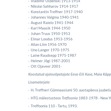
· Vladimir Usbenski 1913-1914
· Nikolai Sahharov 1914-1917
· Konstantin Treffner 1917-1940
· Johannes Valgma 1940-1941
· August Raielo 1941-1944
· Karl Maasik 1944-1950
· Juhan Truus 1950-1953
· Elmar Loodus 1953-1956
· Allan Liim 1956-1970
· Uno Langer 1970-1975
· Laine Raudsepp 1975-1987
· Helmer Jõgi 1987-2001
· Ott Ojaveer 2001-
Koostatud ajalooõpetajate Eeva-Eili Kase, Maia Käppa
Lisamaterjale:
· H. Treffneri Gümnaasiumi 50. aastapäeva juubelia
· HTG mälestusteos
Treffoonia 1883-1978
- New Y
· Treffoonia 110 - Tartu, 1993.