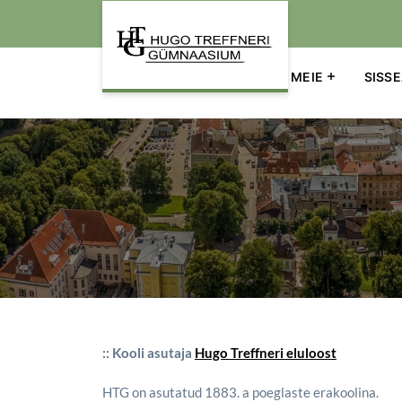
Põhinavigatsioon
LINGID
KOOLIELU
MEIE
SISS
:: Kooli asutaja
Hugo Treffneri eluloost
HTG on asutatud 1883. a poeglaste erakoolina.