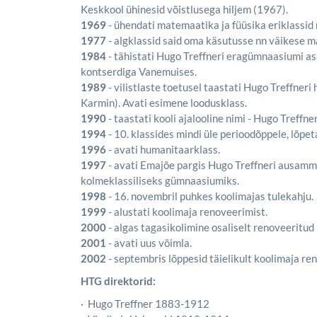
Keskkool ühinesid võistlusega hiljem (1967).
1969
- ühendati matemaatika ja füüsika eriklassid 
1977
- algklassid said oma käsutusse nn väikese ma
1984
- tähistati Hugo Treffneri eragümnaasiumi a
kontserdiga Vanemuises.
1989
- vilistlaste toetusel taastati Hugo Treffneri
Karmin). Avati esimene loodusklass.
1990
- taastati kooli ajalooline nimi - Hugo Treff
1994
- 10. klassides mindi üle perioodõppele, lõpeta
1996
- avati humanitaarklass.
1997
- avati Emajõe pargis Hugo Treffneri ausamma
kolmeklassiliseks gümnaasiumiks.
1998
- 16. novembril puhkes koolimajas tulekahju.
1999
- alustati koolimaja renoveerimist.
2000
- algas tagasikolimine osaliselt renoveeritud 
2001
- avati uus võimla.
2002
- septembris lõppesid täielikult koolimaja re
HTG direktorid:
· Hugo Treffner 1883-1912