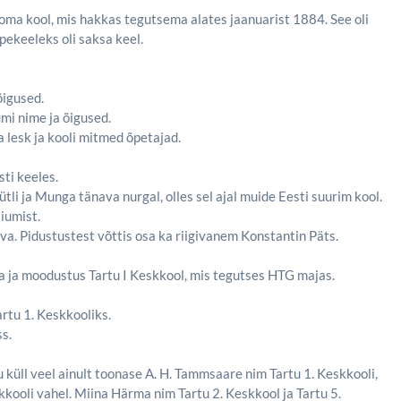
 oma kool, mis hakkas tegutsema alates jaanuarist 1884. See oli
ekeeleks oli saksa keel.
õigused.
mi nime ja õigused.
a lesk ja kooli mitmed õpetajad.
ti keeles.
tli ja Munga tänava nurgal, olles sel ajal muide Eesti suurim kool.
iumist.
va. Pidustustest võttis osa ka riigivanem Konstantin Päts.
 ja moodustus Tartu I Keskkool, mis tegutses HTG majas.
rtu 1. Keskkooliks.
s.
u küll veel ainult toonase A. H. Tammsaare nim Tartu 1. Keskkooli,
skkooli vahel. Miina Härma nim Tartu 2. Keskkool ja Tartu 5.