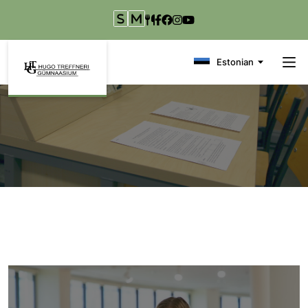
Liigu edasi põhisisu juurde
Estonian