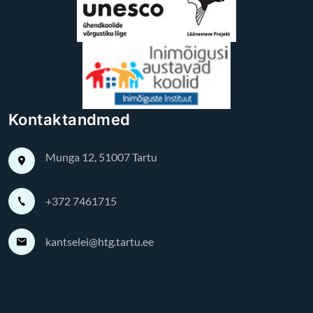
Kontaktandmed
Munga 12, 51007 Tartu
+372 7461715
kantselei@htg.tartu.ee