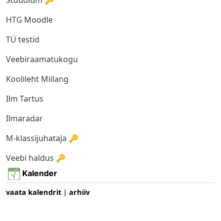
Stuudium 🔑
HTG Moodle
TÜ testid
Veebiraamatukogu
Koolileht Miilang
Ilm Tartus
Ilmaradar
M-klassijuhataja 🔑
Veebi haldus 🔑
Kalender
vaata kalendrit
|
arhiiv