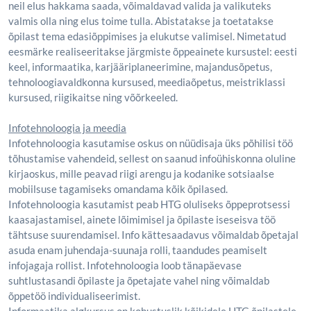
neil elus hakkama saada, võimaldavad valida ja valikuteks
valmis olla ning elus toime tulla. Abistatakse ja toetatakse
õpilast tema edasiõppimises ja elukutse valimisel. Nimetatud
eesmärke realiseeritakse järgmiste õppeainete kursustel: eesti
keel, informaatika, karjääriplaneerimine, majandusõpetus,
tehnoloogiavaldkonna kursused, meediaõpetus, meistriklassi
kursused, riigikaitse ning võõrkeeled.
Infotehnoloogia ja meedia
Infotehnoloogia kasutamise oskus on nüüdisaja üks põhilisi töö
tõhustamise vahendeid, sellest on saanud infoühiskonna oluline
kirjaoskus, mille peavad riigi arengu ja kodanike sotsiaalse
mobiilsuse tagamiseks omandama kõik õpilased.
Infotehnoloogia kasutamist peab HTG oluliseks õppeprotsessi
kaasajastamisel, ainete lõimimisel ja õpilaste iseseisva töö
tähtsuse suurendamisel. Info kättesaadavus võimaldab õpetajal
asuda enam juhendaja-suunaja rolli, taandudes peamiselt
infojagaja rollist. Infotehnoloogia loob tänapäevase
suhtlustasandi õpilaste ja õpetajate vahel ning võimaldab
õppetöö individualiseerimist.