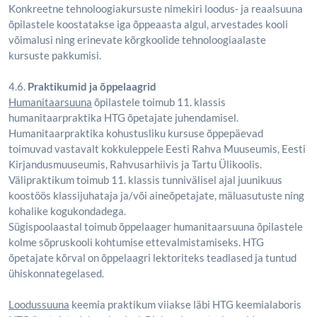
Konkreetne tehnoloogiakursuste nimekiri loodus- ja reaalsuuna
õpilastele koostatakse iga õppeaasta algul, arvestades kooli
võimalusi ning erinevate kõrgkoolide tehnoloogiaalaste
kursuste pakkumisi.
4.6.
Praktikumid ja õppelaagrid
Humanitaarsuuna
õpilastele toimub 11. klassis
humanitaarpraktika HTG õpetajate juhendamisel.
Humanitaarpraktika kohustusliku kursuse õppepäevad
toimuvad vastavalt kokkuleppele Eesti Rahva Muuseumis, Eesti
Kirjandusmuuseumis, Rahvusarhiivis ja Tartu Ülikoolis.
Välipraktikum toimub 11. klassis tunnivälisel ajal juunikuus
koostöös klassijuhataja ja/või aineõpetajate, mäluasutuste ning
kohalike kogukondadega.
Sügispoolaastal toimub õppelaager humanitaarsuuna õpilastele
kolme sõpruskooli kohtumise ettevalmistamiseks. HTG
õpetajate kõrval on õppelaagri lektoriteks teadlased ja tuntud
ühiskonnategelased.
Loodussuuna
keemia praktikum viiakse läbi HTG keemialaboris