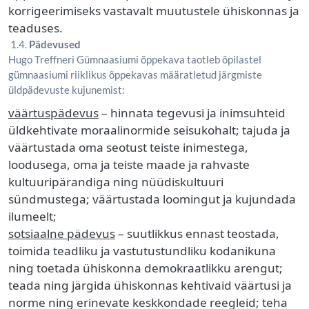
korrigeerimiseks vastavalt muutustele ühiskonnas ja
teaduses.
1.4.
Pädevused
Hugo Treffneri Gümnaasiumi õppekava taotleb õpilastel
gümnaasiumi riiklikus õppekavas määratletud järgmiste
üldpädevuste kujunemist:
väärtuspädevus
– hinnata tegevusi ja inimsuhteid
üldkehtivate moraalinormide seisukohalt; tajuda ja
väärtustada oma seotust teiste inimestega,
loodusega, oma ja teiste maade ja rahvaste
kultuuripärandiga ning nüüdiskultuuri
sündmustega; väärtustada loomingut ja kujundada
ilumeelt;
sotsiaalne pädevus
– suutlikkus ennast teostada,
toimida teadliku ja vastutustundliku kodanikuna
ning toetada ühiskonna demokraatlikku arengut;
teada ning järgida ühiskonnas kehtivaid väärtusi ja
norme ning erinevate keskkondade reegleid; teha