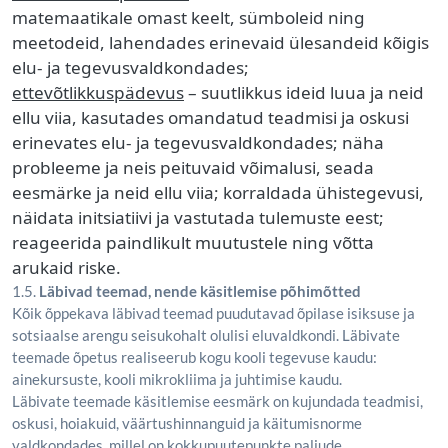
matemaatikale omast keelt, sümboleid ning
meetodeid, lahendades erinevaid ülesandeid kõigis
elu- ja tegevusvaldkondades;
ettevõtlikkuspädevus
– suutlikkus ideid luua ja neid
ellu viia, kasutades omandatud teadmisi ja oskusi
erinevates elu- ja tegevusvaldkondades; näha
probleeme ja neis peituvaid võimalusi, seada
eesmärke ja neid ellu viia; korraldada ühistegevusi,
näidata initsiatiivi ja vastutada tulemuste eest;
reageerida paindlikult muutustele ning võtta
arukaid riske.
1.5.
Läbivad teemad, nende käsitlemise põhimõtted
Kõik õppekava läbivad teemad puudutavad õpilase isiksuse ja
sotsiaalse arengu seisukohalt olulisi eluvaldkondi. Läbivate
teemade õpetus realiseerub kogu kooli tegevuse kaudu:
ainekursuste, kooli mikrokliima ja juhtimise kaudu.
Läbivate teemade käsitlemise eesmärk on kujundada teadmisi,
oskusi, hoiakuid, väärtushinnanguid ja käitumisnorme
valdkondades, millel on kokkupuutepunkte paljude