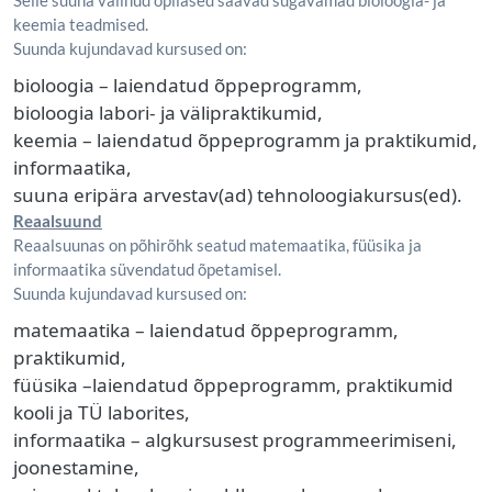
Selle suuna valinud õpilased saavad sügavamad bioloogia- ja
keemia teadmised.
Suunda kujundavad kursused on:
bioloogia – laiendatud õppeprogramm,
bioloogia labori- ja välipraktikumid,
keemia – laiendatud õppeprogramm ja praktikumid,
informaatika,
suuna eripära arvestav(ad) tehnoloogiakursus(ed).
Reaalsuund
Reaalsuunas on põhirõhk seatud matemaatika, füüsika ja
informaatika süvendatud õpetamisel.
Suunda kujundavad kursused on:
matemaatika – laiendatud õppeprogramm,
praktikumid,
füüsika –laiendatud õppeprogramm, praktikumid
kooli ja TÜ laborites,
informaatika – algkursusest programmeerimiseni,
joonestamine,