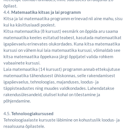
õpilast.
4.4.
Matemaatika kitsas ja lai programm
Kitsa ja lai matemaatika programm erinevad nii aine mahu, sisu
kui ka käsitluslaadi poolest.
Kitsa matemaatika (8 kursust) eesmärk on õppida aru saama
matemaatika keeles esitatud teabest, kasutada matemaatikat
igapäevaelu erinevates olukordades. Kuna kitsa matemaatika
kursusi on vähem kui laia matemaatika kursusi, võimaldab see
kitsa matemaatika õppekava järgi õppijatel valida rohkem
vabaainete kursusi.
Laia matemaatika (14 kursust) programm annab ettekujutuse
matemaatika tähendusest ühiskonnas, selle rakendamisest
igapäevaelus, tehnoloogias, majanduses, loodus- ja
täppisteadustes ning muudes valdkondades. Lahendatakse
rakendusülesandeid, olulisel kohal on tõestamine ja
põhjendamine.
4.5.
Tehnoloogiakursused
Tehnoloogiaalaste kursuste läbimine on kohustuslik loodus- ja
reaalsuuna õpilastele.