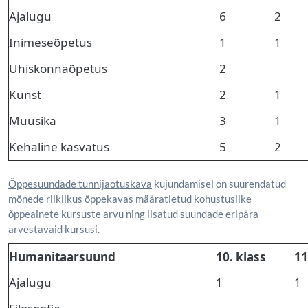
Ajalugu
6
2
Inimeseõpetus
1
1
Ühiskonnaõpetus
2
Kunst
2
1
Muusika
3
1
Kehaline kasvatus
5
2
Õppesuundade tunnijaotuskava
kujundamisel on suurendatud
mõnede riiklikus õppekavas määratletud kohustuslike
õppeainete kursuste arvu ning lisatud suundade eripära
arvestavaid kursusi.
Humanitaarsuund
10. klass
11
Ajalugu
1
1