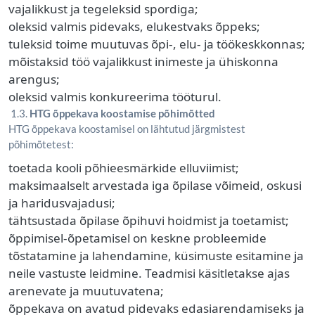
vajalikkust ja tegeleksid spordiga;
oleksid valmis pidevaks, elukestvaks õppeks;
tuleksid toime muutuvas õpi-, elu- ja töökeskkonnas;
mõistaksid töö vajalikkust inimeste ja ühiskonna
arengus;
oleksid valmis konkureerima tööturul.
1.3.
HTG õppekava koostamise põhimõtted
HTG õppekava koostamisel on lähtutud järgmistest
põhimõtetest:
toetada kooli põhieesmärkide elluviimist;
maksimaalselt arvestada iga õpilase võimeid, oskusi
ja haridusvajadusi;
tähtsustada õpilase õpihuvi hoidmist ja toetamist;
õppimisel-õpetamisel on keskne probleemide
tõstatamine ja lahendamine, küsimuste esitamine ja
neile vastuste leidmine. Teadmisi käsitletakse ajas
arenevate ja muutuvatena;
õppekava on avatud pidevaks edasiarendamiseks ja