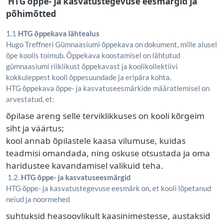
HTG õppe- ja kasvatustegevuse eesmärgid ja
põhimõtted
1.1
HTG õppekava lähtealus
Hugo Treffneri Gümnaasiumi õppekava on dokument, mille alusel
õpe koolis toimub. Õppekava koostamisel on lähtutud
gümnaasiumi riiklikust õppekavast ja koolikollektiivi
kokkuleppest kooli õppesuundade ja eripära kohta.
HTG õppekava õppe- ja kasvatuseesmärkide määratlemisel on
arvestatud, et:
õpilase areng selle terviklikkuses on kooli kõrgeim
siht ja väärtus;
kool annab õpilastele kaasa vilumuse, kuidas
teadmisi omandada, ning oskuse otsustada ja oma
haridustee kavandamisel valikuid teha.
1.2.
HTG õppe- ja kasvatuseesmärgid
HTG õppe- ja kasvatustegevuse eesmärk on, et kooli lõpetanud
neiud ja noormehed
suhtuksid heasoovlikult kaasinimestesse, austaksid