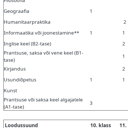
Filosoofia
Geograafia
1
Humanitaarpraktika
2
Informaatika või joonestamine**
1
1
Inglise keel (B2-tase)
2
Prantsuse, saksa või vene keel (B1-
1
tase)
Kirjandus
2
Usundiõpetus
1
1
Kunst
Prantsuse või saksa keel algajatele
3
(A1-tase)
Loodussuund
10. klass
11.