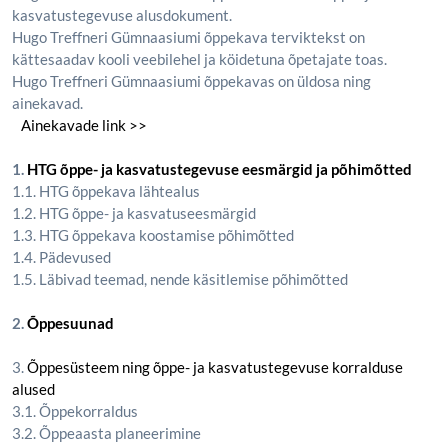
kasvatustegevuse alusdokument.
Hugo Treffneri Gümnaasiumi õppekava terviktekst on
kättesaadav kooli veebilehel ja köidetuna õpetajate toas.
Hugo Treffneri Gümnaasiumi õppekavas on üldosa ning
ainekavad.
Ainekavade link >>
1.
HTG õppe- ja kasvatustegevuse eesmärgid ja põhimõtted
1.1. HTG õppekava lähtealus
1.2. HTG õppe- ja kasvatuseesmärgid
1.3. HTG õppekava koostamise põhimõtted
1.4. Pädevused
1.5. Läbivad teemad, nende käsitlemise põhimõtted
2.
Õppesuunad
3.
Õppesüsteem ning õppe- ja kasvatustegevuse korralduse
alused
3.1. Õppekorraldus
3.2. Õppeaasta planeerimine