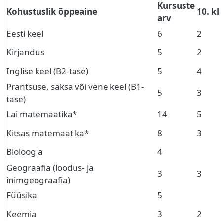
Kursuste
Kohustuslik õppeaine
10. kl
arv
Eesti keel
6
2
Kirjandus
5
2
Inglise keel (B2-tase)
5
4
Prantsuse, saksa või vene keel (B1-
5
3
tase)
Lai matemaatika*
14
5
Kitsas matemaatika*
8
3
Bioloogia
4
Geograafia (loodus- ja
3
3
inimgeograafia)
Füüsika
5
Keemia
3
2