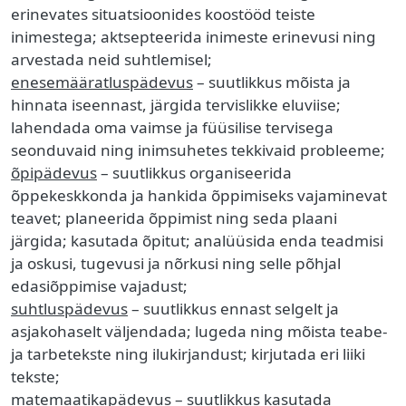
erinevates situatsioonides koostööd teiste
inimestega; aktsepteerida inimeste erinevusi ning
arvestada neid suhtlemisel;
enesemääratluspädevus
– suutlikkus mõista ja
hinnata iseennast, järgida tervislikke eluviise;
lahendada oma vaimse ja füüsilise tervisega
seonduvaid ning inimsuhetes tekkivaid probleeme;
õpipädevus
– suutlikkus organiseerida
õppekeskkonda ja hankida õppimiseks vajaminevat
teavet; planeerida õppimist ning seda plaani
järgida; kasutada õpitut; analüüsida enda teadmisi
ja oskusi, tugevusi ja nõrkusi ning selle põhjal
edasiõppimise vajadust;
suhtluspädevus
– suutlikkus ennast selgelt ja
asjakohaselt väljendada; lugeda ning mõista teabe-
ja tarbetekste ning ilukirjandust; kirjutada eri liiki
tekste;
matemaatikapädevus
– suutlikkus kasutada