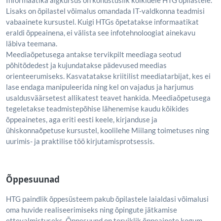
Informaatika algkursus on kohustuslik kõikidele HTG õpilastele.
Lisaks on õpilastel võimalus omandada IT-valdkonna teadmisi
vabaainete kursustel. Kuigi HTGs õpetatakse informaatikat
eraldi õppeainena, ei välista see infotehnoloogiat ainekavu
läbiva teemana.
Meediaõpetusega antakse tervikpilt meediaga seotud
põhitõdedest ja kujundatakse pädevused meedias
orienteerumiseks. Kasvatatakse kriitilist meediatarbijat, kes ei
lase endaga manipuleerida ning kel on vajadus ja harjumus
usaldusväärsetest allikatest teavet hankida. Meediaõpetusega
tegeletakse teadmistepõhise lähenemise kaudu kõikides
õppeainetes, aga eriti eesti keele, kirjanduse ja
ühiskonnaõpetuse kursustel, koolilehe Miilang toimetuses ning
uurimis- ja praktilise töö kirjutamisprotsessis.
Õppesuunad
HTG paindlik õppesüsteem pakub õpilastele laialdasi võimalusi
oma huvide realiseerimiseks ning õpingute jätkamise
ettevalmistuseks. Õppesuund on terviklik õppeainete kogum,