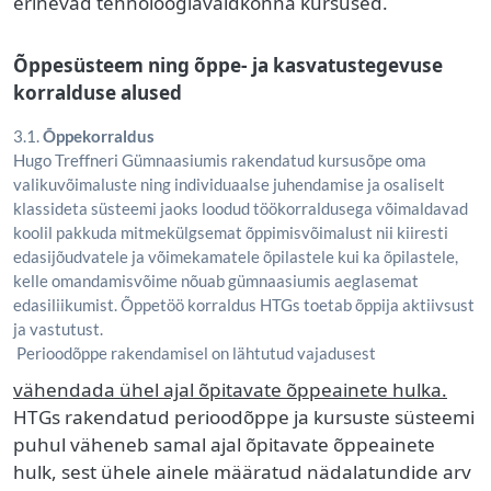
erinevad tehnoloogiavaldkonna kursused.
Õppesüsteem ning õppe- ja kasvatustegevuse
korralduse alused
3.1.
Õppekorraldus
Hugo Treffneri Gümnaasiumis rakendatud kursusõpe oma
valikuvõimaluste ning individuaalse juhendamise ja osaliselt
klassideta süsteemi jaoks loodud töökorraldusega võimaldavad
koolil pakkuda mitmekülgsemat õppimisvõimalust nii kiiresti
edasijõudvatele ja võimekamatele õpilastele kui ka õpilastele,
kelle omandamisvõime nõuab gümnaasiumis aeglasemat
edasiliikumist. Õppetöö korraldus HTGs toetab õppija aktiivsust
ja vastutust.
Perioodõppe rakendamisel on lähtutud vajadusest
vähendada ühel ajal õpitavate õppeainete hulka.
HTGs rakendatud perioodõppe ja kursuste süsteemi
puhul väheneb samal ajal õpitavate õppeainete
hulk, sest ühele ainele määratud nädalatundide arv