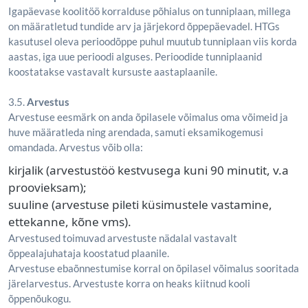
Igapäevase koolitöö korralduse põhialus on tunniplaan, millega
on määratletud tundide arv ja järjekord õppepäevadel. HTGs
kasutusel oleva perioodõppe puhul muutub tunniplaan viis korda
aastas, iga uue perioodi alguses. Perioodide tunniplaanid
koostatakse vastavalt kursuste aastaplaanile.
3.5.
Arvestus
Arvestuse eesmärk on anda õpilasele võimalus oma võimeid ja
huve määratleda ning arendada, samuti eksamikogemusi
omandada. Arvestus võib olla:
kirjalik (arvestustöö kestvusega kuni 90 minutit, v.a
proovieksam);
suuline (arvestuse pileti küsimustele vastamine,
ettekanne, kõne vms).
Arvestused toimuvad arvestuste nädalal vastavalt
õppealajuhataja koostatud plaanile.
Arvestuse ebaõnnestumise korral on õpilasel võimalus sooritada
järelarvestus. Arvestuste korra on heaks kiitnud kooli
õppenõukogu.