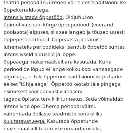
teatud perioodil suureneb võrreldes traditsioonilise
õppekorraldusega.
intensiivistada õppetööd
. Üldjuhul on
õpimotivatsioon kõrge õppeperioodi (veerand,
poolaasta) alguses, siis see langeb ja tõuseb uuesti
õppeperioodi lõpul. Õppeaasta jaotamisel
lühemateks perioodideks lisandub õppetöö suhtes
intensiivseid alguseid ja lõppe.
õppeaega maksimaalselt ära kasutada.
Kuna
perioodide lõpud ei lange kokku koolivaheaegade
algusega, ei teki õppetöös traditsioonilist pühade-
eelset “tühja aega“. Õppetöö kestab täie pingega
esimesest koolipäevast viimaseni.
tagada õpitava terviklik tunnetus.
Seda võimaldab
intensiivne õpe lühema perioodi vältel.
vähendada õpilaste teadmiste kontrolliks
kulutatavat aega.
Kasutada õppetunde
maksimaalselt teadmiste omandamiseks,