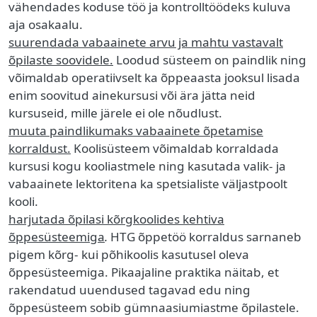
vähendades koduse töö ja kontrolltöödeks kuluva
aja osakaalu.
suurendada vabaainete arvu ja mahtu vastavalt
õpilaste soovidele.
Loodud süsteem on paindlik ning
võimaldab operatiivselt ka õppeaasta jooksul lisada
enim soovitud ainekursusi või ära jätta neid
kursuseid, mille järele ei ole nõudlust.
muuta paindlikumaks vabaainete õpetamise
korraldust.
Koolisüsteem võimaldab korraldada
kursusi kogu kooliastmele ning kasutada valik- ja
vabaainete lektoritena ka spetsialiste väljastpoolt
kooli.
harjutada õpilasi kõrgkoolides kehtiva
õppesüsteemiga
.
HTG õppetöö korraldus sarnaneb
pigem kõrg- kui põhikoolis kasutusel oleva
õppesüsteemiga. Pikaajaline praktika näitab, et
rakendatud uuendused tagavad edu ning
õppesüsteem sobib gümnaasiumiastme õpilastele.