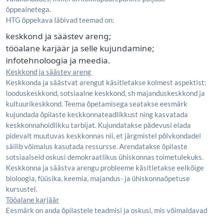
õppeainetega.
HTG õppekava läbivad teemad on:
keskkond ja säästev areng;
tööalane karjäär ja selle kujundamine;
infotehnoloogia ja meedia.
Keskkond ja säästev areng
Keskkonda ja säästvat arengut käsitletakse kolmest aspektist:
looduskeskkond, sotsiaalne keskkond, sh majanduskeskkond ja
kultuurikeskkond. Teema õpetamisega seatakse eesmärk
kujundada õpilaste keskkonnateadlikkust ning kasvatada
keskkonnahoidlikku tarbijat. Kujundatakse pädevusi elada
pidevalt muutuvas keskkonnas nii, et järgmistel põlvkondadel
säilib võimalus kasutada ressursse. Arendatakse õpilaste
sotsiaalseid oskusi demokraatlikus ühiskonnas toimetulekuks.
Keskkonna ja säästva arengu probleeme käsitletakse eelkõige
bioloogia, füüsika, keemia, majandus- ja ühiskonnaõpetuse
kursustel.
Tööalane karjäär
Eesmärk on anda õpilastele teadmisi ja oskusi, mis võimaldavad