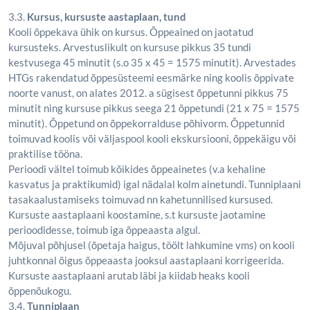
3.3.
Kursus, kursuste aastaplaan, tund
Kooli õppekava ühik on kursus. Õppeained on jaotatud
kursusteks. Arvestuslikult on kursuse pikkus 35 tundi
kestvusega 45 minutit (s.o 35 x 45 = 1575 minutit). Arvestades
HTGs rakendatud õppesüsteemi eesmärke ning koolis õppivate
noorte vanust, on alates 2012. a sügisest õppetunni pikkus 75
minutit ning kursuse pikkus seega 21 õppetundi (21 x 75 = 1575
minutit). Õppetund on õppekorralduse põhivorm. Õppetunnid
toimuvad koolis või väljaspool kooli ekskursiooni, õppekäigu või
praktilise tööna.
Perioodi vältel toimub kõikides õppeainetes (v.a kehaline
kasvatus ja praktikumid) igal nädalal kolm ainetundi. Tunniplaani
tasakaalustamiseks toimuvad nn kahetunnilised kursused.
Kursuste aastaplaani koostamine, s.t kursuste jaotamine
perioodidesse, toimub iga õppeaasta algul.
Mõjuval põhjusel (õpetaja haigus, töölt lahkumine vms) on kooli
juhtkonnal õigus õppeaasta jooksul aastaplaani korrigeerida.
Kursuste aastaplaani arutab läbi ja kiidab heaks kooli
õppenõukogu.
3.4.
Tunniplaan