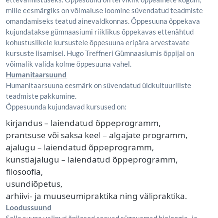
mille eesmärgiks on võimaluse loomine süvendatud teadmiste
omandamiseks teatud ainevaldkonnas. Õppesuuna õppekava
kujundatakse gümnaasiumi riiklikus õppekavas ettenähtud
kohustuslikele kursustele õppesuuna eripära arvestavate
kursuste lisamisel. Hugo Treffneri Gümnaasiumis õppijal on
võimalik valida kolme õppesuuna vahel.
Humanitaarsuund
Humanitaarsuuna eesmärk on süvendatud üldkultuuriliste
teadmiste pakkumine.
Õppesuunda kujundavad kursused on:
kirjandus – laiendatud õppeprogramm,
prantsuse või saksa keel – algajate programm,
ajalugu – laiendatud õppeprogramm,
kunstiajalugu – laiendatud õppeprogramm,
filosoofia,
usundiõpetus,
arhiivi- ja muuseumipraktika ning välipraktika.
Loodussuund