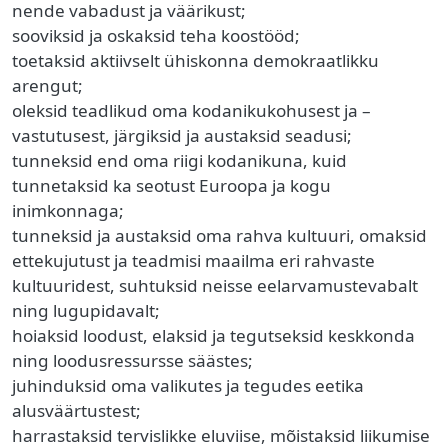
nende vabadust ja väärikust;
sooviksid ja oskaksid teha koostööd;
toetaksid aktiivselt ühiskonna demokraatlikku
arengut;
oleksid teadlikud oma kodanikukohusest ja –
vastutusest, järgiksid ja austaksid seadusi;
tunneksid end oma riigi kodanikuna, kuid
tunnetaksid ka seotust Euroopa ja kogu
inimkonnaga;
tunneksid ja austaksid oma rahva kultuuri, omaksid
ettekujutust ja teadmisi maailma eri rahvaste
kultuuridest, suhtuksid neisse eelarvamustevabalt
ning lugupidavalt;
hoiaksid loodust, elaksid ja tegutseksid keskkonda
ning loodusressursse säästes;
juhinduksid oma valikutes ja tegudes eetika
alusväärtustest;
harrastaksid tervislikke eluviise, mõistaksid liikumise