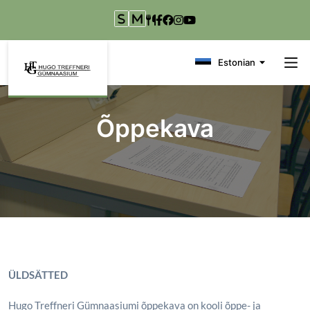
Liigu edasi põhisisu juurde
Estonian
Õppekava
ÜLDSÄTTED
Hugo Treffneri Gümnaasiumi õppekava on kooli õppe- ja