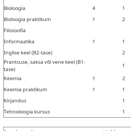
Bioloogia
4
1
Bioloogia praktikum
1
2
Filosoofia
Informaatika
1
1
Inglise keel (B2-tase)
2
Prantsuse, saksa või vene keel (B1-
1
tase)
Keemia
1
2
Keemia praktikum
1
1
Kirjandus
1
Tehnoloogia kursus
1