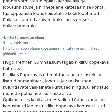
paberil vormistatud õpilaskaardile allkirja
lõputunnistuse ja hinnetelehe kättesaamise kohta.
Iga õppeaasta lõpus köidetakse kooli lõpetanud
õpilaste kaardid arhiveerimise jaoks ühtseks
õpilasraamatuks.
4. HTG tunnijaotusplaan
4.1.
Ülesehitus
HTG tunnijaotusplaani koostamisel lähtutakse järgmistest
põhimõtetest:
Hugo Treffneri Gümnaasium tagab riikliku õppekava
täitmise.
Riiklikus õppekavas ettenähtud ainekursustele on
lisatud humanitaar-, loodus- ja reaalsuunda
kujundavate valikainete kursused ning suurendatud
mõnede põhiainete kursuste arvu.
Õpilane, olles kooli astudes valinud õppesuuna, on
kohustatud läbima riikliku õppekava kohustuslikud