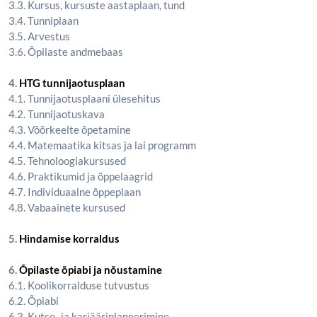
3.3. Kursus, kursuste aastaplaan, tund
3.4. Tunniplaan
3.5. Arvestus
3.6. Õpilaste andmebaas
4.
HTG tunnijaotusplaan
4.1. Tunnijaotusplaani ülesehitus
4.2. Tunnijaotuskava
4.3. Võõrkeelte õpetamine
4.4. Matemaatika kitsas ja lai programm
4.5. Tehnoloogiakursused
4.6. Praktikumid ja õppelaagrid
4.7. Individuaalne õppeplaan
4.8. Vabaainete kursused
5.
Hindamise korraldus
6.
Õpilaste õpiabi ja nõustamine
6.1. Koolikorralduse tutvustus
6.2. Õpiabi
6.3. Kutse- ja karjääriplaneerimine