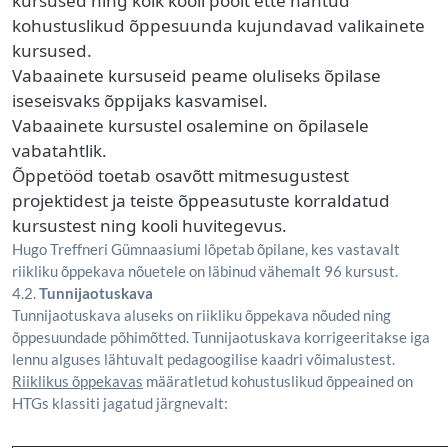
kursused ning kõik kooli poolt ette nähtud
kohustuslikud õppesuunda kujundavad valikainete
kursused.
Vabaainete kursuseid peame oluliseks õpilase
iseseisvaks õppijaks kasvamisel.
Vabaainete kursustel osalemine on õpilasele
vabatahtlik.
Õppetööd toetab osavõtt mitmesugustest
projektidest ja teiste õppeasutuste korraldatud
kursustest ning kooli huvitegevus.
Hugo Treffneri Gümnaasiumi lõpetab õpilane, kes vastavalt
riikliku õppekava nõuetele on läbinud vähemalt 96 kursust.
4.2.
Tunnijaotuskava
Tunnijaotuskava aluseks on riikliku õppekava nõuded ning
õppesuundade põhimõtted. Tunnijaotuskava korrigeeritakse iga
lennu alguses lähtuvalt pedagoogilise kaadri võimalustest.
Riiklikus õppekavas
määratletud kohustuslikud õppeained on
HTGs klassiti jagatud järgnevalt: