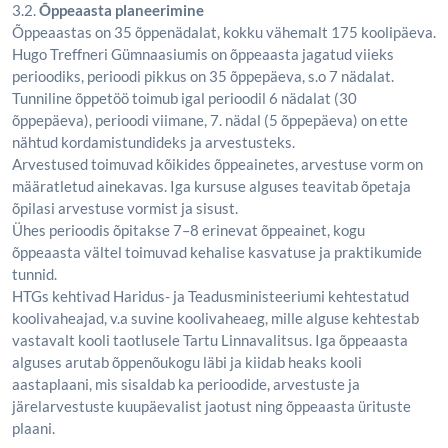
3.2.
Õppeaasta planeerimine
Õppeaastas on 35 õppenädalat, kokku vähemalt 175 koolipäeva.
Hugo Treffneri Gümnaasiumis on õppeaasta jagatud viieks
perioodiks, perioodi pikkus on 35 õppepäeva, s.o 7 nädalat.
Tunniline õppetöö toimub igal perioodil 6 nädalat (30
õppepäeva), perioodi viimane, 7. nädal (5 õppepäeva) on ette
nähtud kordamistundideks ja arvestusteks.
Arvestused toimuvad kõikides õppeainetes, arvestuse vorm on
määratletud ainekavas. Iga kursuse alguses teavitab õpetaja
õpilasi arvestuse vormist ja sisust.
Ühes perioodis õpitakse 7–8 erinevat õppeainet, kogu
õppeaasta vältel toimuvad kehalise kasvatuse ja praktikumide
tunnid.
HTGs kehtivad Haridus- ja Teadusministeeriumi kehtestatud
koolivaheajad, v.a suvine koolivaheaeg, mille alguse kehtestab
vastavalt kooli taotlusele Tartu Linnavalitsus. Iga õppeaasta
alguses arutab õppenõukogu läbi ja kiidab heaks kooli
aastaplaani, mis sisaldab ka perioodide, arvestuste ja
järelarvestuste kuupäevalist jaotust ning õppeaasta ürituste
plaani.