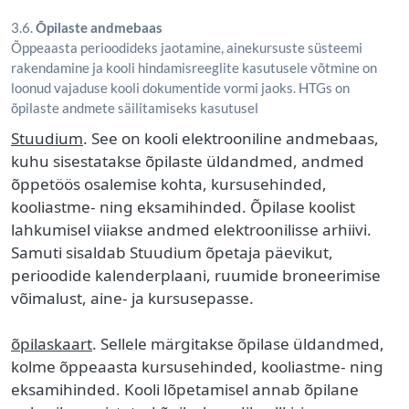
3.6.
Õpilaste andmebaas
Õppeaasta perioodideks jaotamine, ainekursuste süsteemi
rakendamine ja kooli hindamisreeglite kasutusele võtmine on
loonud vajaduse kooli dokumentide vormi jaoks. HTGs on
õpilaste andmete säilitamiseks kasutusel
Stuudium
. See on kooli elektrooniline andmebaas,
kuhu sisestatakse õpilaste üldandmed, andmed
õppetöös osalemise kohta, kursusehinded,
kooliastme- ning eksamihinded. Õpilase koolist
lahkumisel viiakse andmed elektroonilisse arhiivi.
Samuti sisaldab Stuudium õpetaja päevikut,
perioodide kalenderplaani, ruumide broneerimise
võimalust, aine- ja kursusepasse.
õpilaskaart
. Sellele märgitakse õpilase üldandmed,
kolme õppeaasta kursusehinded, kooliastme- ning
eksamihinded. Kooli lõpetamisel annab õpilane