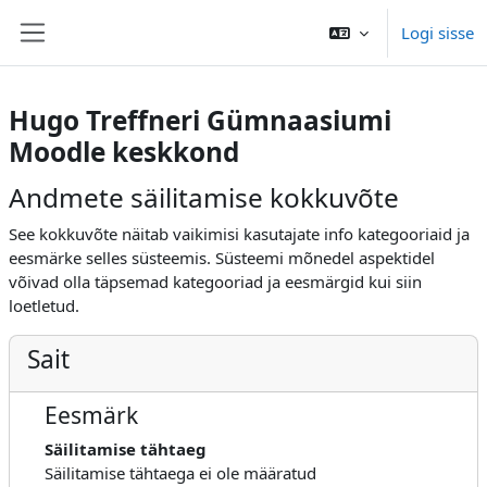
Jäta vahele peasisuni
Logi sisse
Küljepaneel
Hugo Treffneri Gümnaasiumi
Moodle keskkond
Andmete säilitamise kokkuvõte
See kokkuvõte näitab vaikimisi kasutajate info kategooriaid ja
eesmärke selles süsteemis. Süsteemi mõnedel aspektidel
võivad olla täpsemad kategooriad ja eesmärgid kui siin
loetletud.
Sait
Eesmärk
Säilitamise tähtaeg
Säilitamise tähtaega ei ole määratud