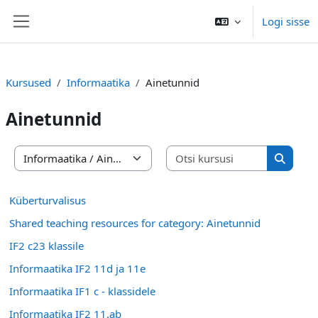
Jäta vahele peasisuni
Logi sisse
Küljepaneel
Kursused
Informaatika
Ainetunnid
Ainetunnid
Otsi kursu
Kursuste kategooriad
Otsi ku
Küberturvalisus
Shared teaching resources for category: Ainetunnid
IF2 c23 klassile
Informaatika IF2 11d ja 11e
Informaatika IF1 c - klassidele
Informaatika IF2 11.ab