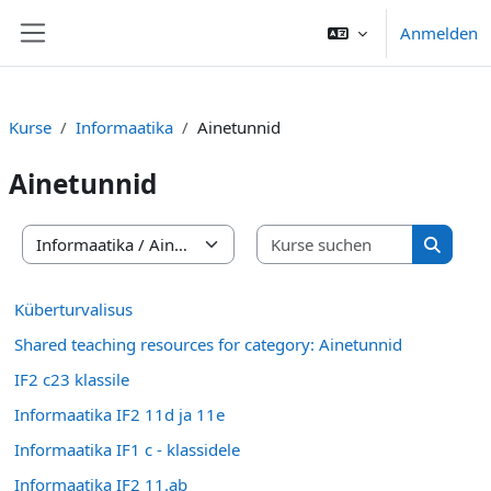
Zum Hauptinhalt
Anmelden
Website-Übersicht
Kurse
Informaatika
Ainetunnid
Ainetunnid
Kurse suc
Kursbereiche
Kurse s
Küberturvalisus
Shared teaching resources for category: Ainetunnid
IF2 c23 klassile
Informaatika IF2 11d ja 11e
Informaatika IF1 c - klassidele
Informaatika IF2 11.ab