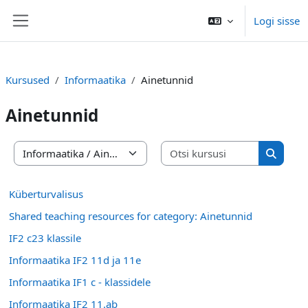
Jäta vahele peasisuni
Logi sisse
Küljepaneel
Kursused
Informaatika
Ainetunnid
Ainetunnid
Otsi kursu
Kursuste kategooriad
Otsi ku
Küberturvalisus
Shared teaching resources for category: Ainetunnid
IF2 c23 klassile
Informaatika IF2 11d ja 11e
Informaatika IF1 c - klassidele
Informaatika IF2 11.ab