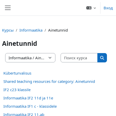
Перейти к основному содержанию
Вход
Боковая панель
Курсы
Informaatika
Ainetunnid
Ainetunnid
Поиск ку
Категории курсов
Поиск 
Küberturvalisus
Shared teaching resources for category: Ainetunnid
IF2 c23 klassile
Informaatika IF2 11d ja 11e
Informaatika IF1 c - klassidele
Informaatika IF2 11.ab