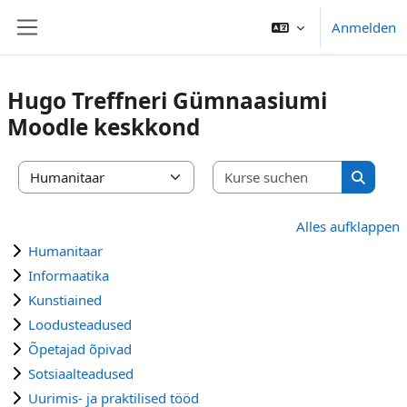
Zum Hauptinhalt
Anmelden
Website-Übersicht
Hugo Treffneri Gümnaasiumi
Moodle keskkond
Kurse suc
Kursbereiche
Kurse s
Alles aufklappen
Humanitaar
Informaatika
Kunstiained
Loodusteadused
Õpetajad õpivad
Sotsiaalteadused
Uurimis- ja praktilised tööd