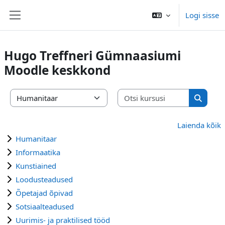
Jäta vahele peasisuni
Logi sisse
Küljepaneel
Hugo Treffneri Gümnaasiumi
Moodle keskkond
Otsi kursu
Kursuste kategooriad
Otsi ku
Laienda kõik
Humanitaar
Informaatika
Kunstiained
Loodusteadused
Õpetajad õpivad
Sotsiaalteadused
Uurimis- ja praktilised tööd