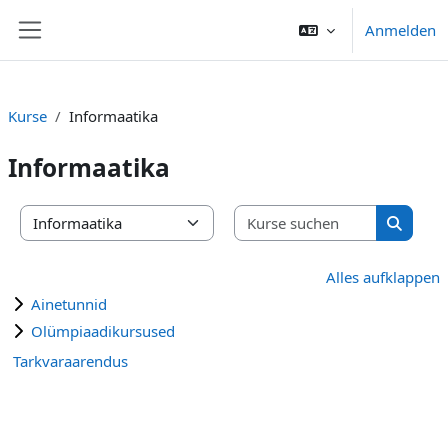
Zum Hauptinhalt
Anmelden
Website-Übersicht
Kurse
Informaatika
Informaatika
Kurse suc
Kursbereiche
Kurse s
Alles aufklappen
Ainetunnid
Olümpiaadikursused
Tarkvaraarendus