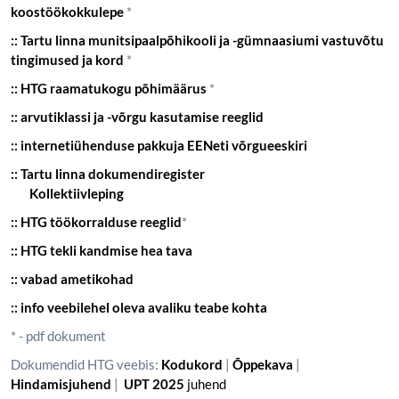
koostöökokkulepe
*
:: Tartu linna munitsipaalpõhikooli ja -gümnaasiumi vastuvõtu
tingimused ja kord
*
:: HTG raamatukogu põhimäärus
*
:: arvutiklassi ja -võrgu kasutamise reeglid
:: internetiühenduse pakkuja EENeti võrgueeskiri
:: Tartu linna dokumendiregister
Kollektiivleping
:: HTG töökorralduse reeglid
*
:: HTG tekli kandmise hea tava
:: vabad ametikohad
:: info veebilehel oleva avaliku teabe kohta
* - pdf dokument
Dokumendid HTG veebis:
Kodukord
|
Õppekava
|
Hindamisjuhend
|
UPT 2025
juhend