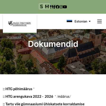
Liigu edasi põhisisu juurde
Estonian
Dokumendid
:: HTG põhimäärus
*
:: HTG arengukava 2022 - 2026
* /
määrus
/
::
Tartu viie gümnaasiumi ühiskatsete korraldamise