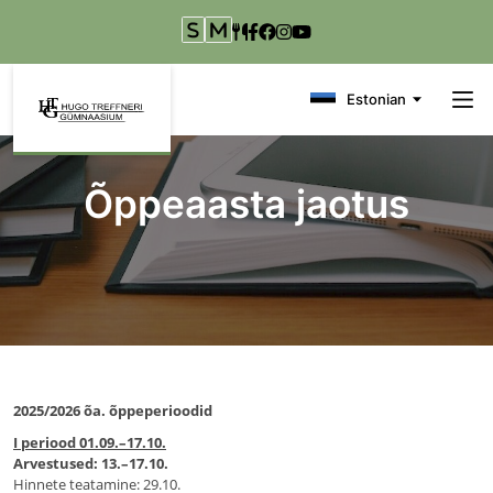
Liigu edasi põhisisu juurde
Estonian
Õppeaasta jaotus
2025/2026 õa. õppeperioodid
I periood 01.09.–17.10.
Arvestused: 13.–17.10.
Hinnete teatamine: 29.10.