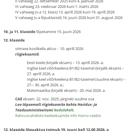
II vaheaeg 22. detsember 2025 kuni 4. jaanuar 2026
III vaheaeg 23. veebruar 2026 kuni 1. märts 2026
IV vaheaeg (v.a 12. klass) 13. aprill 2026 kuni 19. aprill 2026
V vaheaeg (v.a lõpuklassid) 16. juuni 2026 kuni 31. august 2026
10. ja 11. klasside
lõpetamine 15. juuni 2026
12. klasside
viimase koolikella aktus - 10. aprill 2026
riigieksamid
:
Eesti keele (kirjalik eksam) – 13. aprill 2026. a;
Inglise keel võõrkeelena B1/B2-tasemel (kirjalik eksam) –
27. aprill 2026. a.
Inglise keel võõrkeelena B1/B2-tasemel (suuline eksam) –
27.– 30. aprill 2026. a.;
Matemaatika (kirjalik eksam) - 20. mai 2026. a.
CAE
eksam 22. nov. 2025, järgneb suuline osa
Loe täpsemalt riigieksamite kohta Haridus- ja
Teadusministeeriumi
kodulehelt.
Rahvusvaheliste keeleeksamite info Harno veebis
12. klasside lõpuaktus toimub 19. juuni kell 12.00 2026. a