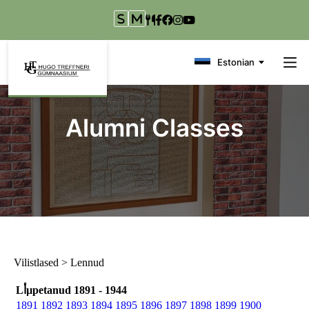
Liigu edasi põhisisu juurde
Estonian
Alumni Classes