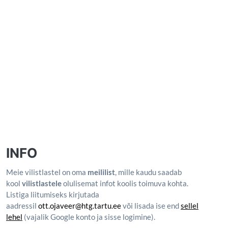
INFO
Meie vilistlastel on oma
meililist
, mille kaudu saadab
kool
vilistlastele
olulisemat infot koolis toimuva kohta.
Listiga liitumiseks kirjutada
aadressil
ott.ojaveer@htg.tartu.ee
või lisada ise end
sellel
lehel
(vajalik Google konto ja sisse logimine).