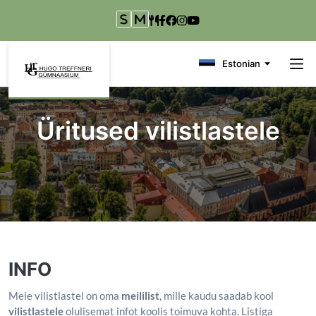
Liigu edasi põhisisu juurde
Estonian
Üritused vilistlastele
INFO
Meie vilistlastel on oma
meililist
, mille kaudu saadab kool
vilistlastele
olulisemat infot koolis toimuva kohta. Listiga