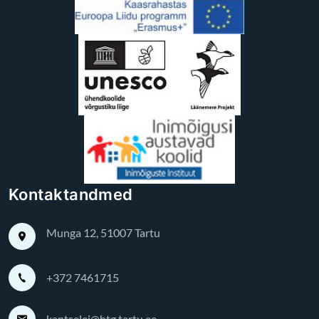
Kontaktandmed
Munga 12, 51007 Tartu
+372 7461715
kantselei@htg.tartu.ee