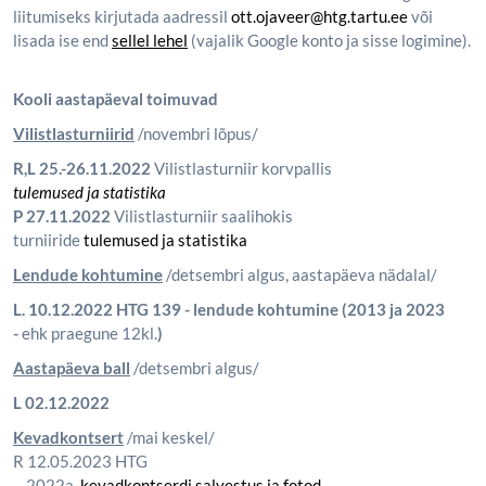
liitumiseks kirjutada aadressil
ott.ojaveer@htg.tartu.ee
või
lisada ise end
sellel lehel
(vajalik Google konto ja sisse logimine).
Kooli aastapäeval toimuvad
Vilistlasturniirid
/novembri lõpus/
R,L 25.-26.11.2022
Vilistlasturniir korvpallis
tulemused ja statistika
P 27.11.2022
Vilistlasturniir saalihokis
turniiride
tulemused ja statistika
Lendude kohtumine
/detsembri algus, aastapäeva nädalal/
L. 10.12.2022 HTG 139 - lendude kohtumine (2013 ja 2023
-
ehk praegune 12kl.
)
Aastapäeva ball
/detsembri algus/
L 02.12.2022
Kevadkontsert
/mai keskel/
R 12.05.2023 HTG
2022a.
kevadkontserdi salvestus ja fotod