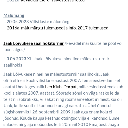
Mälumäng
L 20.05.2023 Vilistlaste mälumäng
2016a. mälumängu tulemused ja info
,
2017 tulemused
Jaak Lõivukese saalihokiturniir
/kevadel mai kuu teine pool või
juuni algus/
L 3.06.2023
XII Jaak Lõivukese nimeline mälestusturniir
saalihokis
Jaak Lõivukese nimeline mälestusturniir saalihokis. Jaak
oli Treffneri kooli vilistlane aastast 2007. Tema eestvedamisel
asutati heategevuslik
Leo Klubi Dorpat
, mille esindusstend asub
koolis alates 2007. aastast. Sõprade sõnul on väga raske leida
teist nii sõbralikku, viisakat ning rõõmsameelset inimest, kui oli
Jaak, kelle suult ei kadunud kunagi naeratus. Ühel õnnetul
sügishommikul 26. septembril 2009 Jaak aga enam koju ei
jõudnud. Kuude kaupa kestnud otsingud vilja ei kandnud. Lume
sulades ning aja möödudes leiti 20. mail 2010 Emajõest Jaagu