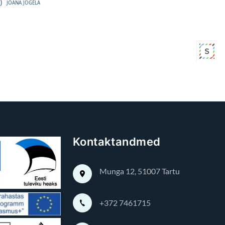
Kontaktandmed
Munga 12, 51007 Tartu
+372 7461715