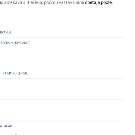
d ainekava siit ei leia, pöördu vastava aine
õpetaja poole
.