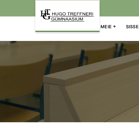
Põhinavigatsioon
LINGID
KOOLIELU
MEIE
SISS