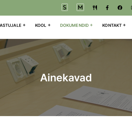
EASTUJALE
KOOL
DOKUMENDID
KONTAKT
Liigu edasi põhisisu juurde
Ainekavad