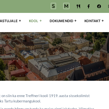
EASTUJALE
KOOL
DOKUMENDID
KONTAKT
Liigu edasi põhisisu juurde
 on siin ka enne Treffneri kooli 1919. aasta sissekolimist
aks Tartu kubermangukool.
ja nende hõngu on tunda ka majas ringi jalutades. Viimatise