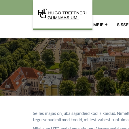
Põhinavigatsioon
LINGID
KOOLIELU
MEIE
SISS
Selles majas on juba sajandeid koolis käidud. Nimelt
tegutsenud mitmed koolid, millest vahest tuntuim
Niisiis on HTG majal oma ajalugu. Varasemaid aegu 