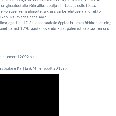
iginaaldetaile võimalikult palju säilitada ja esile tõsta:
se korruse laemaalingutega klass, ümberehituse ajal direktori
d kapiuksi avades näha saab.
olimajaga. Et HTG õpilased saaksid õppida hubases õhkkonnas ning
oonet pärast 1998. aasta novembrikuist põlemist kapitaalremondi
aja remonti 2002.a.)
s õpilase Karl Erik Miller poolt 2018a.)