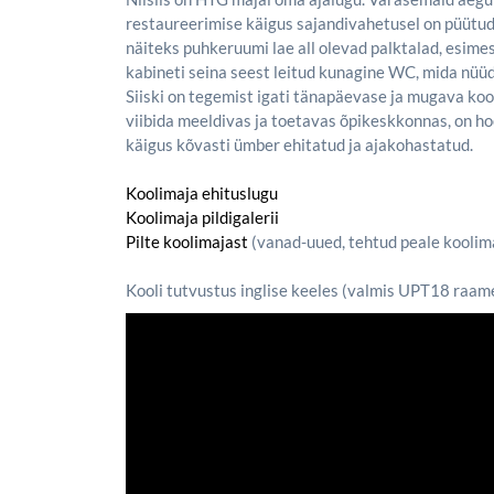
restaureerimise käigus sajandivahetusel on püütud or
näiteks puhkeruumi lae all olevad palktalad, esime
kabineti seina seest leitud kunagine WC, mida nüü
Siiski on tegemist igati tänapäevase ja mugava ko
viibida meeldivas ja toetavas õpikeskkonnas, on h
käigus kõvasti ümber ehitatud ja ajakohastatud.
Koolimaja ehituslugu
Koolimaja pildigalerii
Pilte koolimajast
(vanad-uued, tehtud peale koolim
Kooli tutvustus inglise keeles (valmis UPT18 raame