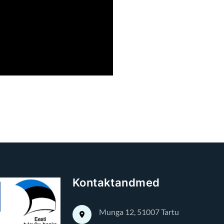
Kontaktandmed
Munga 12, 51007 Tartu