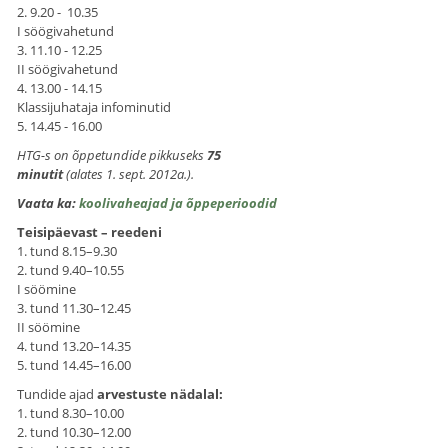
2. 9.20 - 10.35
I söögivahetund
3. 11.10 - 12.25
II söögivahetund
4. 13.00 - 14.15
Klassijuhataja infominutid
5. 14.45 - 16.00
HTG-s on õppetundide pikkuseks
75
minutit
(alates 1. sept. 2012a.).
Vaata ka:
koolivaheajad ja õppeperioodid
Teisipäevast – reedeni
1. tund 8.15–9.30
2. tund 9.40–10.55
I söömine
3. tund 11.30–12.45
II söömine
4. tund 13.20–14.35
5. tund 14.45–16.00
Tundide ajad
arvestuste nädalal
:
1. tund 8.30–10.00
2. tund 10.30–12.00