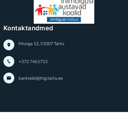
Kontaktandmed
Munga 12, 51007 Tartu
+372 7461715
kantselei@htg.tartu.ee