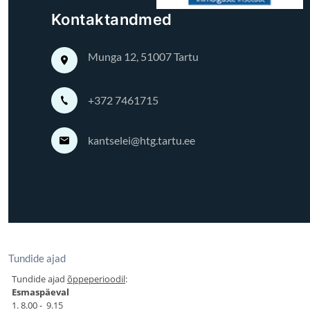
Tundide ajad
Tundide ajad
õppeperioodil
:
Esmaspäeval
1. 8.00 - 9.15