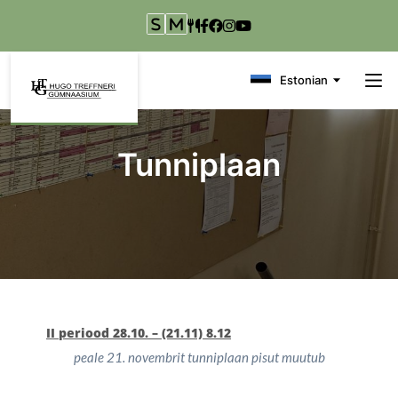
Liigu edasi põhisisu juurde
Estonian
Tunniplaan
II periood 28.10. – (21.11) 8.12
peale 21. novembrit tunniplaan pisut muutub