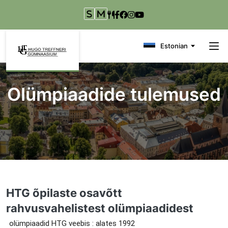
Liigu edasi põhisisu juurde
Estonian
Olümpiaadide tulemused
HTG õpilaste osavõtt
rahvusvahelistest olümpiaadidest