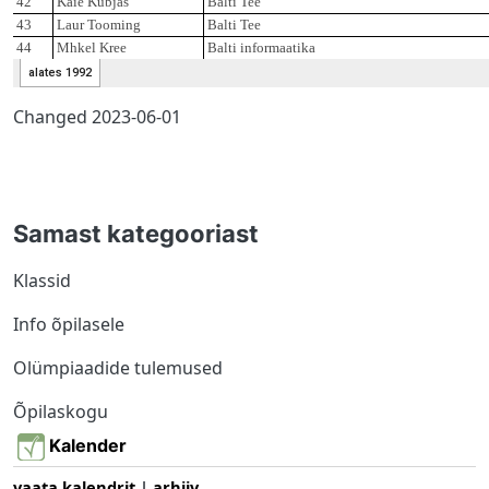
Changed
2023-06-01
Samast kategooriast
Klassid
Info õpilasele
Olümpiaadide tulemused
Õpilaskogu
Kalender
vaata kalendrit
|
arhiiv