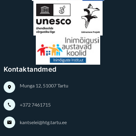
Kontaktandmed
Munga 12, 51007 Tartu
+372 7461715
kantselei@htg.tartu.ee