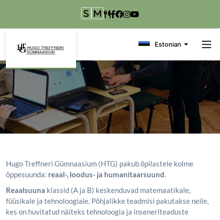
Liigu edasi põhisisu juurde
Estonian
Hugo Treffneri Gümnaasium (HTG) pakub õpilastele kolme
õppesuunda:
reaal-, loodus- ja humanitaarsuund
.
Reaalsuuna
klassid (A ja B) keskenduvad matemaatikale,
füüsikale ja tehnoloogiale. Põhjalikke teadmisi pakutakse neile,
kes on huvitatud näiteks tehnoloogia ja inseneriteaduste