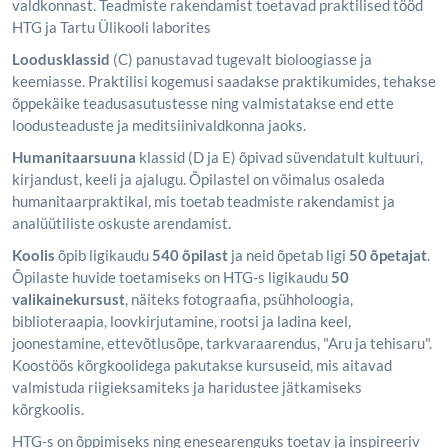
valdkonnast. Teadmiste rakendamist toetavad praktilised tööd
HTG ja Tartu Ülikooli laborites
Loodusklassid
(C) panustavad tugevalt bioloogiasse ja
keemiasse. Praktilisi kogemusi saadakse praktikumides, tehakse
õppekäike teadusasutustesse ning valmistatakse end ette
loodusteaduste ja meditsiinivaldkonna jaoks.
Humanitaarsuuna
klassid (D ja E) õpivad süvendatult kultuuri,
kirjandust, keeli ja ajalugu. Õpilastel on võimalus osaleda
humanitaarpraktikal, mis toetab teadmiste rakendamist ja
analüütiliste oskuste arendamist.
Koolis
õpib ligikaudu
540 õpilast
ja neid õpetab ligi
50 õpetajat
.
Õpilaste huvide toetamiseks on HTG-s ligikaudu
50
valikainekursust
, näiteks fotograafia, psühholoogia,
biblioteraapia, loovkirjutamine, rootsi ja ladina keel,
joonestamine, ettevõtlusõpe, tarkvaraarendus, "Aru ja tehisaru".
Koostöös kõrgkoolidega pakutakse kursuseid, mis aitavad
valmistuda riigieksamiteks ja haridustee jätkamiseks
kõrgkoolis.
HTG-s on õppimiseks ning enesearenguks toetav ja inspireeriv